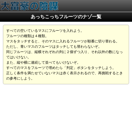
あっちこっちフルーツのナゾ一覧
すべての空いているマスにフルーツを入れよう。
フルーツの種類は４種類。
マスをタッチすると、そのマスに入れるフルーツが順番に切り替わる。
ただし、青いマスのフルーツはタッチしても替わらないぞ。
同じフルーツは、縦横それぞれの列に２個ずつ入り、それ以外の数になっ
てはいけない。
また、縦や横に連続して並べてもいけないぞ。
すべてのマスをフルーツで埋めたら「判定」ボタンをタッチしよう。
正しく条件を満たせていないマスは赤く表示されるので、再挑戦するとき
の参考にしよう。