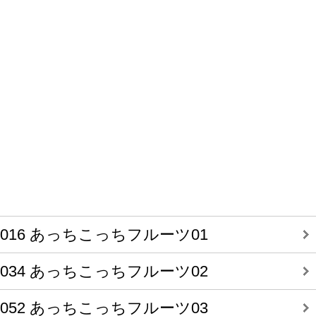
016 あっちこっちフルーツ01
034 あっちこっちフルーツ02
052 あっちこっちフルーツ03