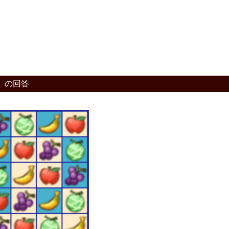
」の回答
。