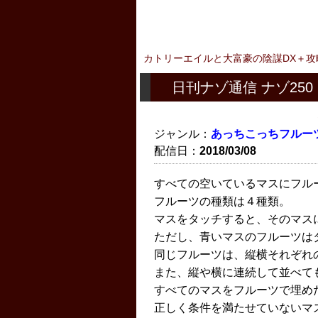
カトリーエイルと大富豪の陰謀DX＋攻
日刊ナゾ通信 ナゾ250
ジャンル：
あっちこっちフルー
配信日：
2018/03/08
すべての空いているマスにフル
フルーツの種類は４種類。
マスをタッチすると、そのマス
ただし、青いマスのフルーツは
同じフルーツは、縦横それぞれ
また、縦や横に連続して並べて
すべてのマスをフルーツで埋め
正しく条件を満たせていないマ