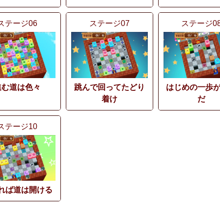
ステージ06
ステージ07
ステージ0
進む道は色々
跳んで回ってたどり
はじめの一歩
着け
だ
ステージ10
れば道は開ける