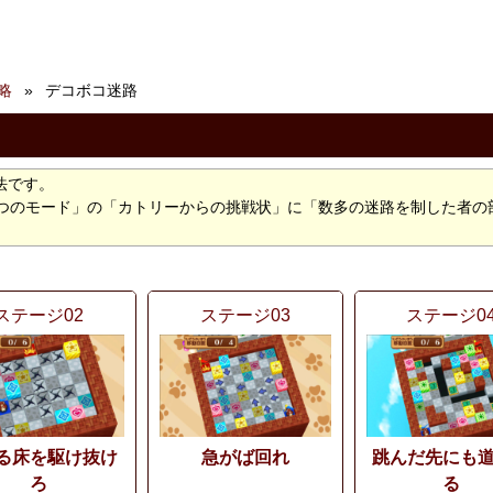
略
デコボコ迷路
法です。
みつのモード」の「カトリーからの挑戦状」に「数多の迷路を制した者の
ステージ02
ステージ03
ステージ0
る床を駆け抜け
急がば回れ
跳んだ先にも
ろ
る