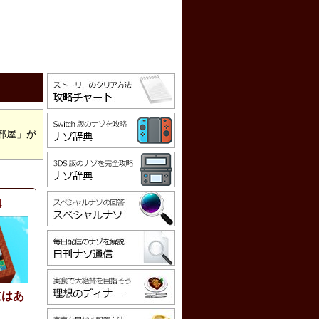
部屋」が
4
道はあ