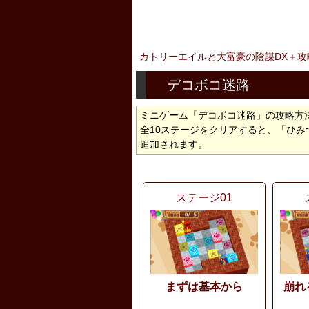
カトリーエイルと大富豪の陰謀DX＋攻
デコボコ迷路
ミニゲーム「デコボコ迷路」の攻略方
全10ステージをクリアすると、「ひ
追加されます。
ステージ01
まずは基本から
崩れ