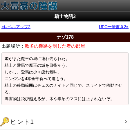
騎士物語3
レベルアップ2
UFO一筆書き2
ナゾ178
出題場所：
数多の迷路を制した者の部屋
姫がまた魔王の城に連れ去られた。
騎士と愛馬で魔王の城を目指そう。
しかし、愛馬は少々疲れ気味。
ニンジンを4本全部食べて進もう。
騎士の移動範囲はチェスのナイトと同じで、スライドで移動させ
る。
障害物は飛び越えるが、木や毒沼のマスには止まれないぞ。
ヒント1