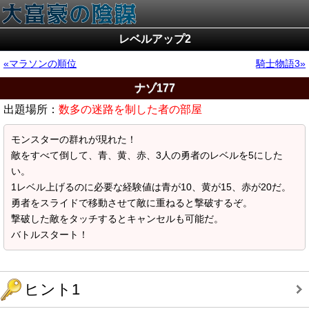
レベルアップ2
マラソンの順位
騎士物語3
ナゾ177
出題場所：
数多の迷路を制した者の部屋
モンスターの群れが現れた！
敵をすべて倒して、青、黄、赤、3人の勇者のレベルを5にした
い。
1レベル上げるのに必要な経験値は青が10、黄が15、赤が20だ。
勇者をスライドで移動させて敵に重ねると撃破するぞ。
撃破した敵をタッチするとキャンセルも可能だ。
バトルスタート！
ヒント1