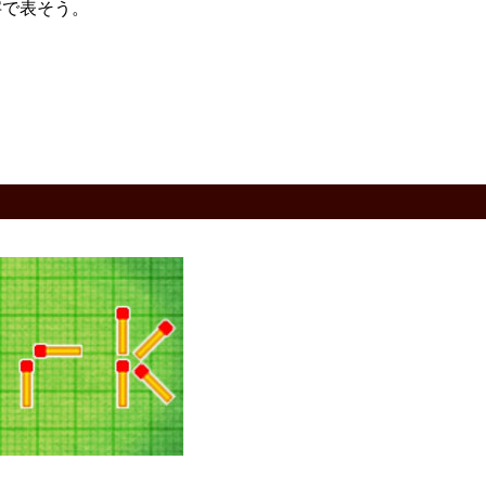
字で表そう。
。