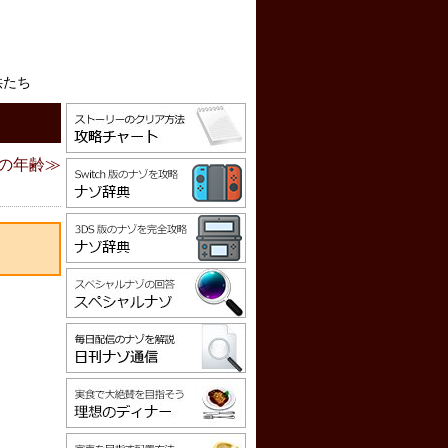
供たち
の年齢