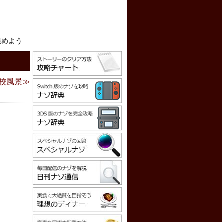
集めよう
校風景