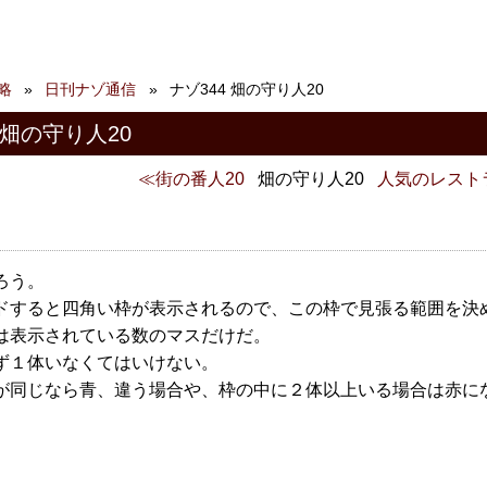
略
日刊ナゾ通信
ナゾ344 畑の守り人20
 畑の守り人20
街の番人20
畑の守り人20
人気のレスト
ろう。
ドすると四角い枠が表示されるので、この枠で見張る範囲を決
は表示されている数のマスだけだ。
ず１体いなくてはいけない。
が同じなら青、違う場合や、枠の中に２体以上いる場合は赤に
。