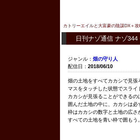
カトリーエイルと大富豪の陰謀DX＋攻
日刊ナゾ通信 ナゾ344
ジャンル：
畑の守り人
配信日：
2018/06/10
畑の土地をすべてカカシで見張
マスをタッチした状態でスライ
カカシが見張ることができるの
囲んだ土地の中に、カカシは必
枠はカカシの数字と土地の広さ
すべての土地を青い枠で囲もう