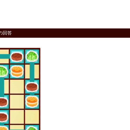
の回答
。