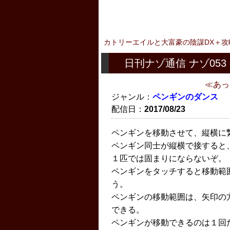
カトリーエイルと大富豪の陰謀DX＋攻
日刊ナゾ通信 ナゾ053
あっ
ジャンル：
ペンギンのダンス
配信日：
2017/08/23
ペンギンを移動させて、縦横に
ペンギン同士が縦横で接すると
１匹では固まりにならないぞ。
ペンギンをタッチすると移動範
う。
ペンギンの移動範囲は、矢印の
できる。
ペンギンが移動できるのは１回