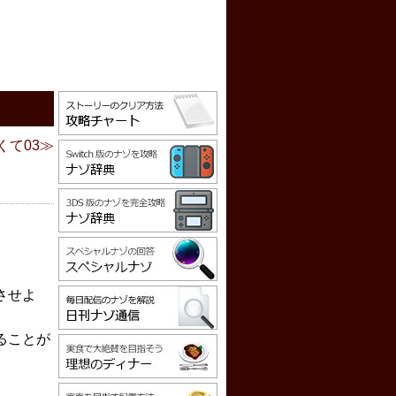
くて03
させよ
ることが