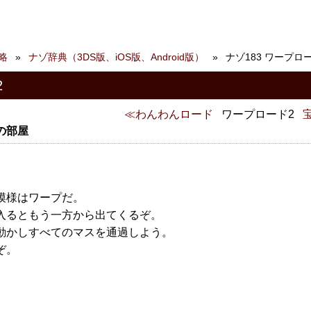
略
ナゾ辞典（3DS版、iOS版、Android版）
ナゾ183 ワープロ
2
わんわんロード
ワープロード2
の部屋
。
模様はワープだ。
入るともう一方から出てくるぞ。
動かしすべてのマスを通過しよう。
ぞ。