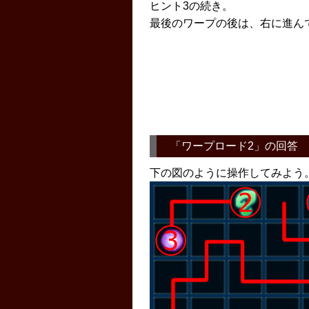
ヒント3の続き。
最後のワープの後は、右に進ん
「
ワープロード2
」の回答
下の図のように操作してみよう