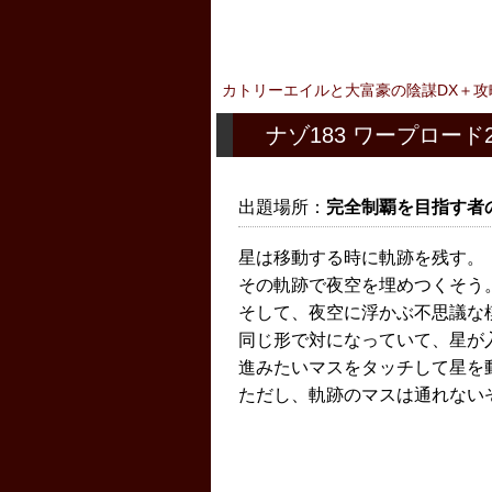
カトリーエイルと大富豪の陰謀DX＋攻
ナゾ183 ワープロード
出題場所：
完全制覇を目指す者
星は移動する時に軌跡を残す。
その軌跡で夜空を埋めつくそう
そして、夜空に浮かぶ不思議な
同じ形で対になっていて、星が
進みたいマスをタッチして星を
ただし、軌跡のマスは通れない