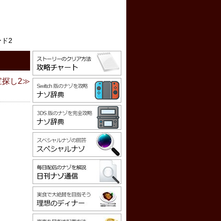
ード2
宝探し2