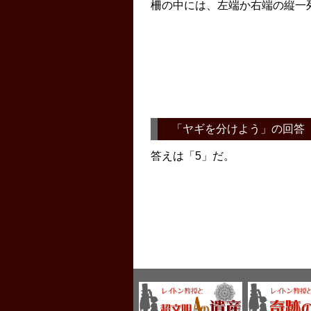
柵の中には、左端か右端の縦一
「
ヤギを分けよう
」の回答
答えは「5」だ。