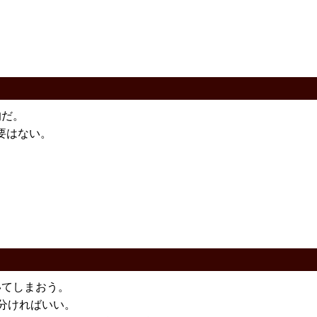
的だ。
要はない。
いてしまおう。
分ければいい。