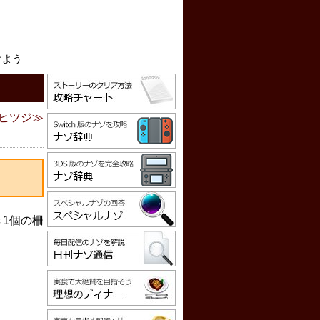
けよう
ヒツジ
1個の柵