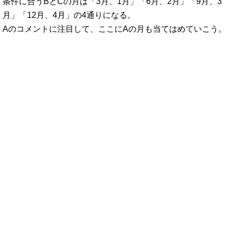
条件に合うBとCの月は「3月、1月」「6月、2月」「9月、3
月」「12月、4月」の4通りになる。
Aのコメントに注目して、ここにAの月も当てはめていこう。