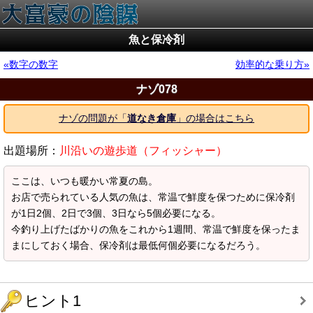
魚と保冷剤
数字の数字
効率的な乗り方
ナゾ078
ナゾの問題が「
道なき倉庫
」の場合はこちら
出題場所：
川沿いの遊歩道（フィッシャー）
ここは、いつも暖かい常夏の島。
お店で売られている人気の魚は、常温で鮮度を保つために保冷剤
が1日2個、2日で3個、3日なら5個必要になる。
今釣り上げたばかりの魚をこれから1週間、常温で鮮度を保ったま
まにしておく場合、保冷剤は最低何個必要になるだろう。
ヒント1