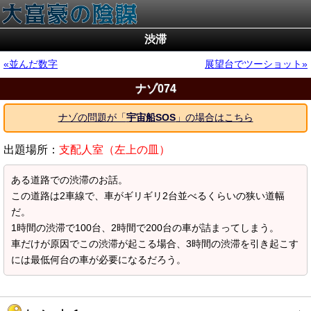
渋滞
並んだ数字
展望台でツーショット
ナゾ074
ナゾの問題が「
宇宙船SOS
」の場合はこちら
出題場所：
支配人室（左上の皿）
ある道路での渋滞のお話。
この道路は2車線で、車がギリギリ2台並べるくらいの狭い道幅
だ。
1時間の渋滞で100台、2時間で200台の車が詰まってしまう。
車だけが原因でこの渋滞が起こる場合、3時間の渋滞を引き起こす
には最低何台の車が必要になるだろう。