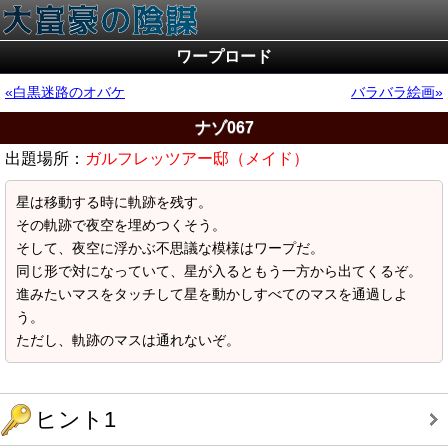
ワープロード
白黒迷路のオバケ
バラバラ絵画
ナゾ067
出題場所：
ガルフレッツアー邸（メイド）
星は移動する時に軌跡を残す。
その軌跡で夜空を埋めつくそう。
そして、夜空に浮かぶ不思議な模様はワープだ。
同じ形で対になっていて、星が入るともう一方から出てくるぞ。
進みたいマスをタッチして星を動かしすべてのマスを通過しよ
う。
ただし、軌跡のマスは通れないぞ。
ヒント1