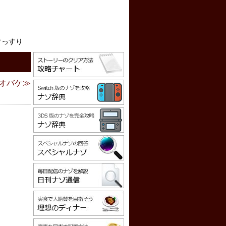
ぐっすり
オバケ