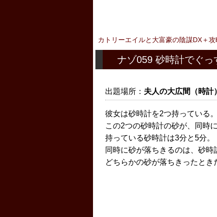
カトリーエイルと大富豪の陰謀DX＋攻
ナゾ059 砂時計でぐっ
出題場所：
夫人の大広間（時計
彼女は砂時計を2つ持っている
この2つの砂時計の砂が、同時
持っている砂時計は3分と5分。
同時に砂が落ちきるのは、砂時
どちらかの砂が落ちきったとき