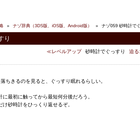
略
ナゾ辞典（3DS版、iOS版、Android版）
ナゾ059 砂時計で
すり
レベルアップ
砂時計でぐっすり
迫る
）
。
に落ちきるのを見ると、ぐっすり眠れるらしい。
計に最初に触ってから最短何分後だろう。
だけ砂時計をひっくり返せるぞ。