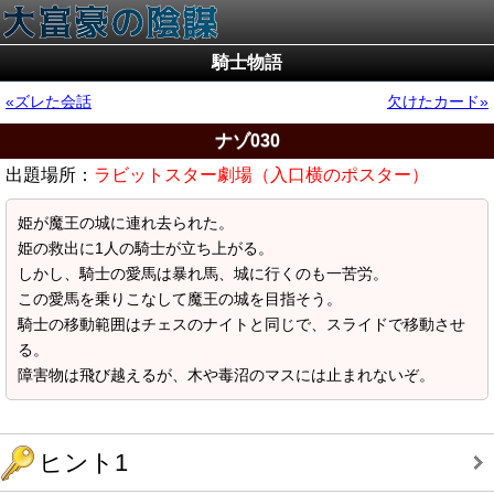
騎士物語
ズレた会話
欠けたカード
ナゾ030
出題場所：
ラビットスター劇場（入口横のポスター）
姫が魔王の城に連れ去られた。
姫の救出に1人の騎士が立ち上がる。
しかし、騎士の愛馬は暴れ馬、城に行くのも一苦労。
この愛馬を乗りこなして魔王の城を目指そう。
騎士の移動範囲はチェスのナイトと同じで、スライドで移動させ
る。
障害物は飛び越えるが、木や毒沼のマスには止まれないぞ。
ヒント1