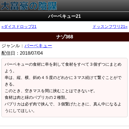
バーベキュー21
ダイスドロップ21
ドッスンフワリ21
ナゾ368
ジャンル：
バーベキュー
配信日：
2018/07/04
バーベキューの食材に串を刺して食材をすべて３個ずつにまとめ
よう。
串は、縦、横、斜め４５度のどれかに３マス続けて繋ぐことがで
きる。
このとき、空きマスを間に挟むことはできないぞ。
食材は肉と緑のパプリカの２種類。
パプリカは必ず肉で挟んで、３個繋げたときに、真ん中になるよ
うにしてほしい。