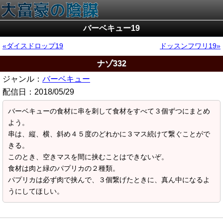
バーベキュー19
ダイスドロップ19
ドッスンフワリ19
ナゾ332
ジャンル：
バーベキュー
配信日：
2018/05/29
バーベキューの食材に串を刺して食材をすべて３個ずつにまとめ
よう。
串は、縦、横、斜め４５度のどれかに３マス続けて繋ぐことがで
きる。
このとき、空きマスを間に挟むことはできないぞ。
食材は肉と緑のパプリカの２種類。
パプリカは必ず肉で挟んで、３個繋げたときに、真ん中になるよ
うにしてほしい。