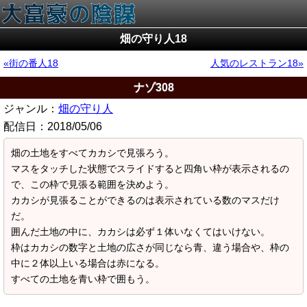
畑の守り人18
街の番人18
人気のレストラン18
ナゾ308
ジャンル：
畑の守り人
配信日：
2018/05/06
畑の土地をすべてカカシで見張ろう。
マスをタッチした状態でスライドすると四角い枠が表示されるの
で、この枠で見張る範囲を決めよう。
カカシが見張ることができるのは表示されている数のマスだけ
だ。
囲んだ土地の中に、カカシは必ず１体いなくてはいけない。
枠はカカシの数字と土地の広さが同じなら青、違う場合や、枠の
中に２体以上いる場合は赤になる。
すべての土地を青い枠で囲もう。