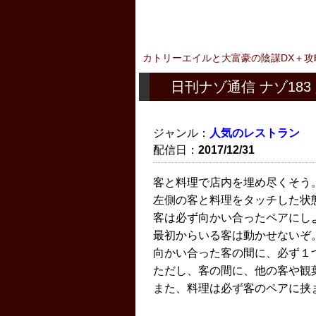
カトリーエイルと大富豪の陰謀DX＋攻
日刊ナゾ通信 ナゾ183
ジャンル：
人気のレストラン
配信日：
2017/12/31
客と料理で店内を埋め尽くそう
左側の客と料理をタッチした状
客は必ず向かい合ったペアにし
最初からいる客は動かせないぞ
向かい合った客の間に、必ず１
ただし、客の間に、他の客や観
また、料理は必ず客のペアに挟