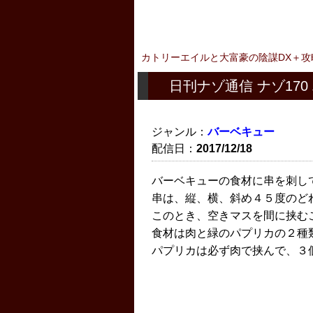
カトリーエイルと大富豪の陰謀DX＋攻
日刊ナゾ通信 ナゾ170
ジャンル：
バーベキュー
配信日：
2017/12/18
バーベキューの食材に串を刺し
串は、縦、横、斜め４５度のど
このとき、空きマスを間に挟む
食材は肉と緑のパプリカの２種
パプリカは必ず肉で挟んで、３