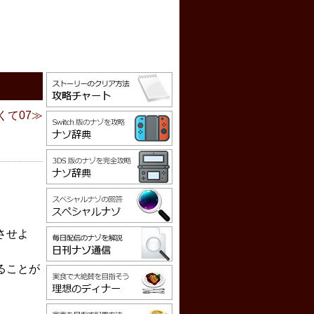
くて07
させよ
ることが