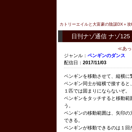
カトリーエイルと大富豪の陰謀DX＋攻
日刊ナゾ通信 ナゾ125
あっ
ジャンル：
ペンギンのダンス
配信日：
2017/11/03
ペンギンを移動させて、縦横に
ペンギン同士が縦横で接すると
１匹では固まりにならないぞ。
ペンギンをタッチすると移動範
う。
ペンギンの移動範囲は、矢印の
できる。
ペンギンが移動できるのは１回