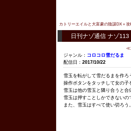
カトリーエイルと大富豪の陰謀DX＋攻
日刊ナゾ通信 ナゾ113
ジャンル：
コロコロ雪だるま
配信日：
2017/10/22
雪玉を転がして雪だるまを作ろ
操作ボタンをタッチして女の子
雪玉は他の雪玉と隣り合うと合
雪玉は押すことしかできないの
また、雪玉はすべて使い切ろう