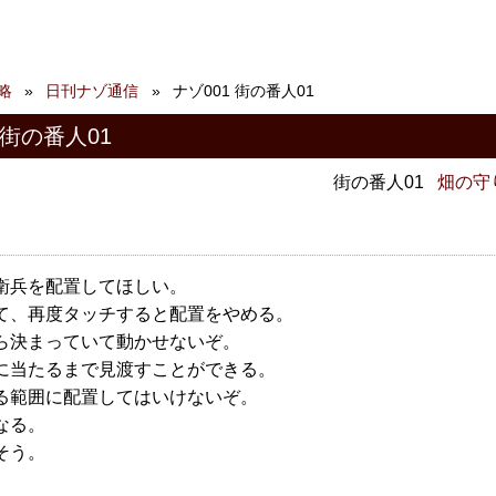
略
日刊ナゾ通信
ナゾ001 街の番人01
 街の番人01
街の番人01
畑の守
衛兵を配置してほしい。
て、再度タッチすると配置をやめる。
ら決まっていて動かせないぞ。
に当たるまで見渡すことができる。
る範囲に配置してはいけないぞ。
なる。
そう。