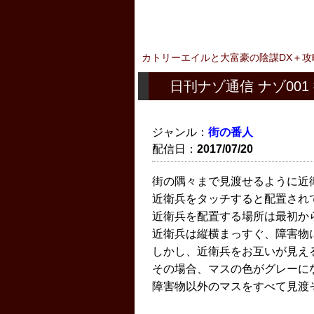
カトリーエイルと大富豪の陰謀DX＋攻
日刊ナゾ通信 ナゾ001
ジャンル：
街の番人
配信日：
2017/07/20
街の隅々まで見渡せるように近
近衛兵をタッチすると配置され
近衛兵を配置する場所は最初か
近衛兵は縦横まっすぐ、障害物
しかし、近衛兵をお互いが見え
その場合、マスの色がグレーに
障害物以外のマスをすべて見渡